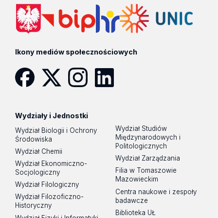
Ikony mediów społecznościowych
Facebook
Twitter
Instagram
LinkedIn
Wydziały i Jednostki
Wydział Studiów
Wydział Biologii i Ochrony
Międzynarodowych i
Środowiska
Politologicznych
Wydział Chemii
Wydział Zarządzania
Wydział Ekonomiczno-
Filia w Tomaszowie
Socjologiczny
Mazowieckim
Wydział Filologiczny
Centra naukowe i zespoły
Wydział Filozoficzno-
badawcze
Historyczny
Biblioteka UŁ
Wydział Fizyki i Informatyki