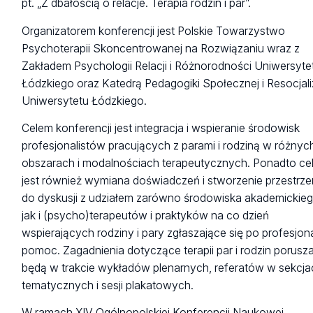
pt. „Z dbałością o relacje. Terapia rodzin i par”.
Organizatorem konferencji jest Polskie Towarzystwo
Psychoterapii Skoncentrowanej na Rozwiązaniu wraz z
Zakładem Psychologii Relacji i Różnorodności Uniwersyte
Łódzkiego oraz Katedrą Pedagogiki Społecznej i Resocjali
Uniwersytetu Łódzkiego.
Celem konferencji jest integracja i wspieranie środowisk
profesjonalistów pracujących z parami i rodziną w różnyc
obszarach i modalnościach terapeutycznych. Ponadto ce
jest również wymiana doświadczeń i stworzenie przestrze
do dyskusji z udziałem zarówno środowiska akademickieg
jak i (psycho)terapeutów i praktyków na co dzień
wspierających rodziny i pary zgłaszające się po profesjon
pomoc. Zagadnienia dotyczące terapii par i rodzin porusz
będą w trakcie wykładów plenarnych, referatów w sekcja
tematycznych i sesji plakatowych.
W ramach XIV Ogólnopolskiej Konferencji Naukowej