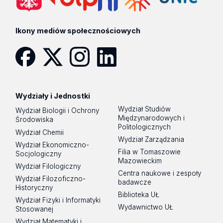
Ikony mediów społecznościowych
Facebook
Twitter
Instagram
LinkedIn
Wydziały i Jednostki
Wydział Studiów
Wydział Biologii i Ochrony
Międzynarodowych i
Środowiska
Politologicznych
Wydział Chemii
Wydział Zarządzania
Wydział Ekonomiczno-
Filia w Tomaszowie
Socjologiczny
Mazowieckim
Wydział Filologiczny
Centra naukowe i zespoły
Wydział Filozoficzno-
badawcze
Historyczny
Biblioteka UŁ
Wydział Fizyki i Informatyki
Wydawnictwo UŁ
Stosowanej
Wydział Matematyki i