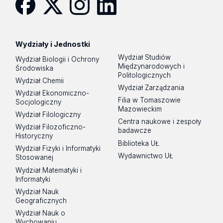
Facebook
Twitter
Instagram
LinkedIn
Wydziały i Jednostki
Wydział Studiów
Wydział Biologii i Ochrony
Międzynarodowych i
Środowiska
Politologicznych
Wydział Chemii
Wydział Zarządzania
Wydział Ekonomiczno-
Filia w Tomaszowie
Socjologiczny
Mazowieckim
Wydział Filologiczny
Centra naukowe i zespoły
Wydział Filozoficzno-
badawcze
Historyczny
Biblioteka UŁ
Wydział Fizyki i Informatyki
Wydawnictwo UŁ
Stosowanej
Wydział Matematyki i
Informatyki
Wydział Nauk
Geograficznych
Wydział Nauk o
Wychowaniu