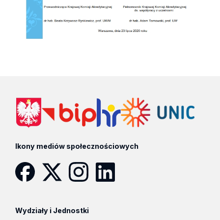
Ikony mediów społecznościowych
Facebook
Twitter
Instagram
LinkedIn
Wydziały i Jednostki