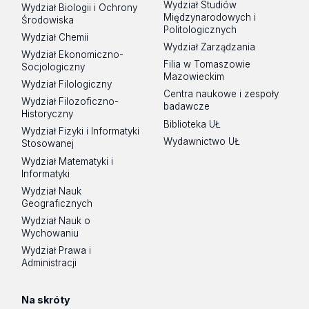
Wydział Studiów
Wydział Biologii i Ochrony
Międzynarodowych i
Środowiska
Politologicznych
Wydział Chemii
Wydział Zarządzania
Wydział Ekonomiczno-
Filia w Tomaszowie
Socjologiczny
Mazowieckim
Wydział Filologiczny
Centra naukowe i zespoły
Wydział Filozoficzno-
badawcze
Historyczny
Biblioteka UŁ
Wydział Fizyki i Informatyki
Wydawnictwo UŁ
Stosowanej
Wydział Matematyki i
Informatyki
Wydział Nauk
Geograficznych
Wydział Nauk o
Wychowaniu
Wydział Prawa i
Administracji
Na skróty