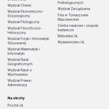
Politologicznych
Wydział Chemii
Wydział Zarządzania
Wydział Ekonomiczno-
Filia w Tomaszowie
Socjologiczny
Mazowieckim
Wydział Filologiczny
Centra naukowe i zespoły
Wydział Filozoficzno-
badawcze
Historyczny
Biblioteka UŁ
Wydział Fizyki i Informatyki
Wydawnictwo UŁ
Stosowanej
Wydział Matematyki i
Informatyki
Wydział Nauk
Geograficznych
Wydział Nauk o
Wychowaniu
Wydział Prawa i
Administracji
Na skróty
Poczta UŁ